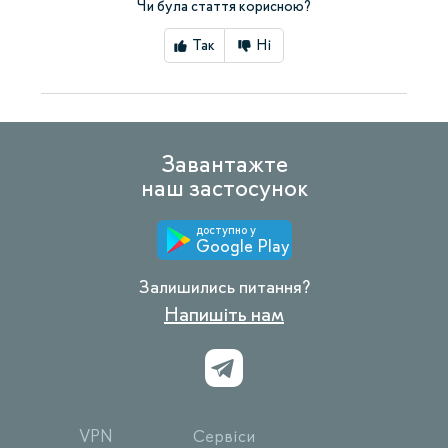
Чи була стаття корисною?
Так
Ні
Завантажте
наш застосунок
доступно у
Google Play
Залишились питання?
Напишіть нам
VPN
Сервіси