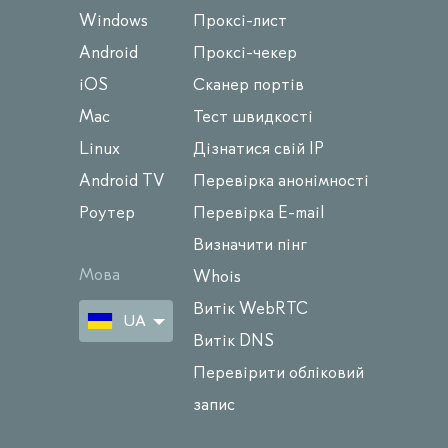
Windows
Проксі-лист
Android
Проксі-чекер
iOS
Сканер портів
Mac
Тест швидкості
Linux
Дізнатися свій IP
Android TV
Перевірка анонімності
Роутер
Перевірка E-mail
Визначити пінг
Мова
Whois
Витік WebRTC
UA
Витік DNS
Перевірити обліковий
запис