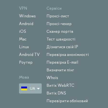
VPN
Сервіси
Windows
Проксі-лист
Android
Проксі-чекер
iOS
Сканер портів
Mac
Тест швидкості
Linux
Дізнатися свій IP
Android TV
Перевірка анонімності
Роутер
Перевірка E-mail
Визначити пінг
Мова
Whois
Витік WebRTC
UA
Витік DNS
Перевірити обліковий