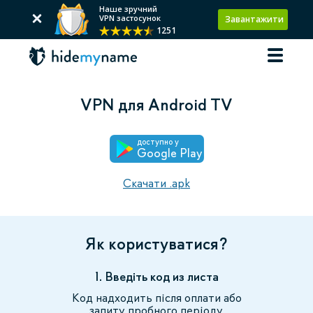
Наше зручний
VPN застосунок
Завантажити
1251
VPN для Android TV
доступно у
Google Play
Скачати .apk
Як користуватися?
1. Введіть код из листа
Код надходить після оплати або
запиту пробного періоду.