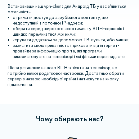
Встановивши наш vpn-client для Андроїд ТВ у вас з'явиться
можливість:
отримати доступ до зарубіжного контенту, що
недоступний з поточної IP-адреси;
обирати серед широкого асортименту ВПН-серверів і
швидко перемикатися між ними;
керувати додатком за допомогою ТВ-пульта, або мишки;
захистити свою приватність і приховати від інтернет-
провайдера інформацію про те, які програми
використовуєте на телевізорі і які фільми переглядаєте.
Після установки нашого ВПН-клієнта на телевізор, не
потрібно ніякої додаткової настройки. Достатньо обрати
сервер з назвою необхідної країни і натиснути на кнопку
підключення.
Чому обирають нас?