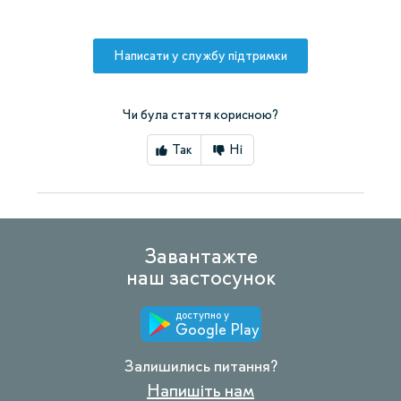
Написати у службу підтримки
Чи була стаття корисною?
Так
Ні
Завантажте
наш застосунок
доступно у
Google Play
Залишились питання?
Напишіть нам