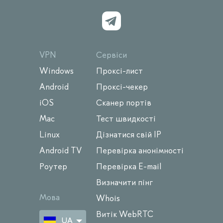
VPN
Сервіси
Windows
Проксі-лист
Android
Проксі-чекер
iOS
Сканер портів
Mac
Тест швидкості
Linux
Дізнатися свій IP
Android TV
Перевірка анонімності
Роутер
Перевірка E-mail
Визначити пінг
Мова
Whois
Витік WebRTC
UA