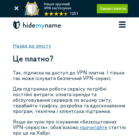
Наше зручний
VPN застосунок
Завантажити
1251
Назад до змісту
Це платно?
Так, підписка на доступ до VPN платна. І тільки
так може існувати безпечний VPN-сервіс.
Для підтримки роботи сервісу потрібні
постійні витрати: оплата оренди та
обслуговування серверів по всьому світу,
терабайти трафіку, розробка та вдосконалення
програм, технічна і клієнтська підтримка.
Якщо ви чули про існування «безкоштовних
VPN-сервісів», обов'язково
прочитайте
статтю
про це на Хабрі.