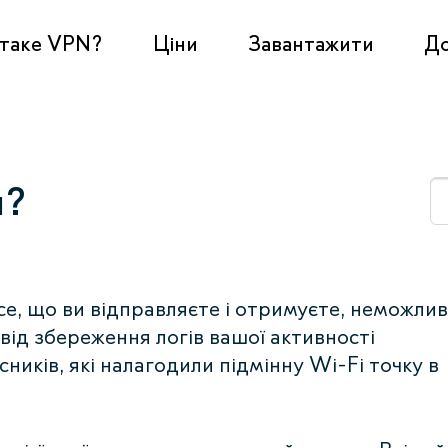
таке VPN?
Ціни
Завантажити
Д
н?
се, що ви відправляєте і отримуєте, неможли
від збереження логів вашої активності
ників, які налагодили підмінну Wi-Fi точку в