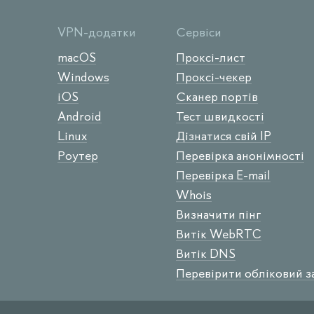
VPN-додатки
Сервіси
macOS
Проксі-лист
Windows
Проксі-чекер
iOS
Сканер портів
Android
Тест швидкості
Linux
Дізнатися свій IP
Роутер
Перевірка анонімності
Перевірка E-mail
Whois
Визначити пінг
Витік WebRTC
Витік DNS
Перевірити обліковий з