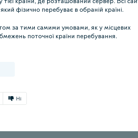
 тієї країни, де розташований сервер. Всі са
який фізично перебуває в обраній країні.
том за тими самими умовами, як у місцевих
обмежень поточної країни перебування.
Ні