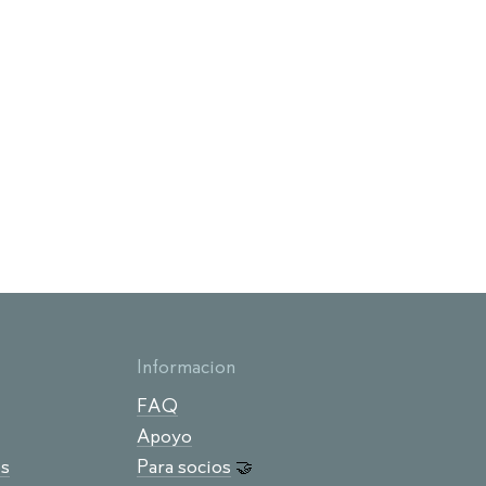
Informacion
FAQ
Apoyo
os
Para socios
🤝