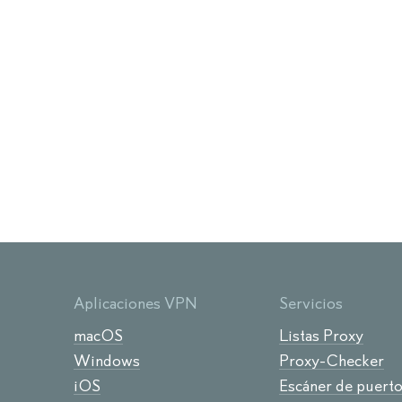
Aplicaciones VPN
Servicios
macOS
Listas Proxy
Windows
Proxy-Checker
iOS
Escáner de puert