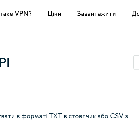
таке VPN?
Ціни
Завантажити
Д
PI
увати в форматі TXT в стовпчик або CSV з