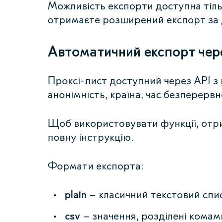
Можливість експорти доступна тіль
отримаєте розширений експорт за
Автоматичний експорт чер
Проксі-лист доступний через API з
анонімність, країна, час безперервн
Щоб використовувати функції, отр
повну інструкцію.
Формати експорта:
plain
– класичний текстовий списо
csv
– значення, розділені комам