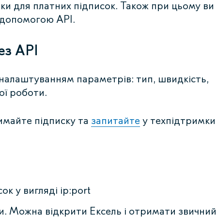
ки для платних підписок. Також при цьому ви
 допомогою API.
ез API
 налаштуванням параметрів: тип, швидкість,
ої роботи.
имайте підписку та
запитайте
у техпідтримки
к у вигляді ip:port
и. Можна відкрити Ексель і отримати звичний