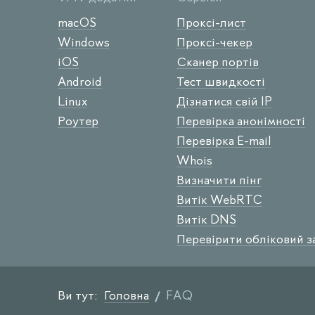
macOS
Проксі-лист
Windows
Проксі-чекер
iOS
Сканер портів
Android
Тест швидкості
Linux
Дізнатися свій IP
Роутер
Перевірка анонімності
Перевірка E-mail
Whois
Визначити пінг
Витік WebRTC
Витік DNS
Перевірити обліковий з
Ви тут:
Головна
FAQ