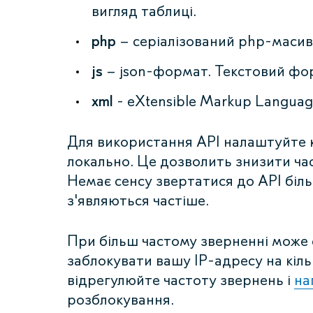
вигляд таблиці.
php
– серіалізований php-масив
js
– json-формат. Текстовий фор
xml
- eXtensible Markup Langua
Для використання API налаштуйте 
локально. Це дозволить знизити ча
Немає сенсу звертатися до API більш
з'являються частіше.
При більш частому зверненні може
заблокувати вашу IP-адресу на кіль
відрегулюйте частоту звернень і
на
розблокування.