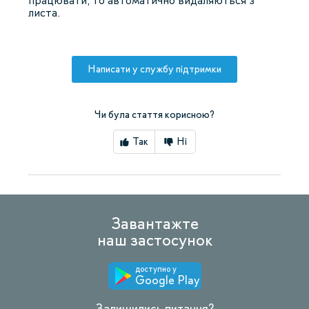
працювати, то автоматично видаляються з
листа.
Написати у службу підтримки
Чи була стаття корисною?
Так
Ні
Завантажте
наш застосунок
доступно у
Google Play
Залишились питання?