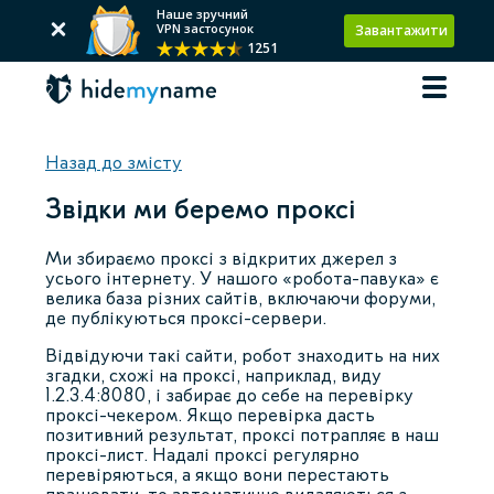
Наше зручний
VPN застосунок
Завантажити
1251
Назад до змісту
Звідки ми беремо проксі
Ми збираємо проксі з відкритих джерел з
усього інтернету. У нашого «робота-павука» є
велика база різних сайтів, включаючи форуми,
де публікуються проксі-сервери.
Відвідуючи такі сайти, робот знаходить на них
згадки, схожі на проксі, наприклад, виду
1.2.3.4:8080, і забирає до себе на перевірку
проксі-чекером. Якщо перевірка дасть
позитивний результат, проксі потрапляє в наш
проксі-лист. Надалі проксі регулярно
перевіряються, а якщо вони перестають