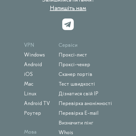
Напишіть нам
VPN
Сервіси
Windows
Проксі-лист
Android
Проксі-чекер
iOS
Сканер портів
Mac
Тест швидкості
Linux
Дізнатися свій IP
Android TV
Перевірка анонімності
Роутер
Перевірка E-mail
Визначити пінг
Мова
Whois