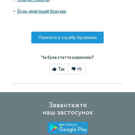
Будь-який інший браузер
Написати у службу підтримки
Чи була стаття корисною?
Так
Ні
Завантажте
наш застосунок
доступно у
Google Play