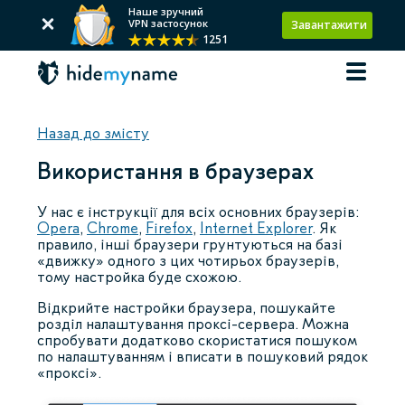
Наше зручний
VPN застосунок
Завантажити
1251
Назад до змісту
Використання в браузерах
У нас є інструкції для всіх основних браузерів:
Opera
,
Chrome
,
Firefox
,
Internet Explorer
. Як
правило, інші браузери грунтуються на базі
«движку» одного з цих чотирьох браузерів,
тому настройка буде схожою.
Відкрийте настройки браузера, пошукайте
розділ налаштування проксі-сервера. Можна
спробувати додатково скористатися пошуком
по налаштуванням і вписати в пошуковий рядок
«проксі».