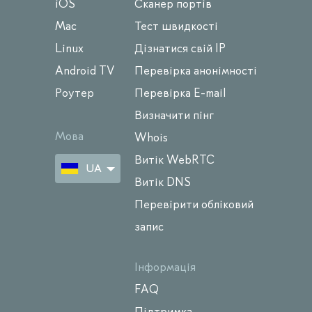
iOS
Сканер портів
Mac
Тест швидкості
Linux
Дізнатися свій IP
Android TV
Перевірка анонімності
Роутер
Перевірка E-mail
Визначити пінг
Мова
Whois
Витік WebRTC
UA
Витік DNS
Перевірити обліковий
запис
Інформація
FAQ
Підтримка