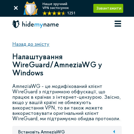
Наше зручний
VPN застосунок
Завантажити
1251
Назад до змісту
Налаштування
WireGuard/AmneziaWG у
Windows
AmneziaWG - це модифікований клієнт
WireGuard з підтримкою обфускації, що
працює в країнах з інтернет-цензурою. Звісно,
якщо у вашій країні не обмежують
використання VPN, то ви також можете
використовувати оригінальний клієнт
WireGuard, ми підтримуємо обидва протоколи.
Встановіть AmneziaWG