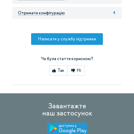
Отримати конфігурацію
Написати у службу підтримки
Чи була стаття корисною?
Так
Ні
Завантажте
наш застосунок
доступно у
Google Play