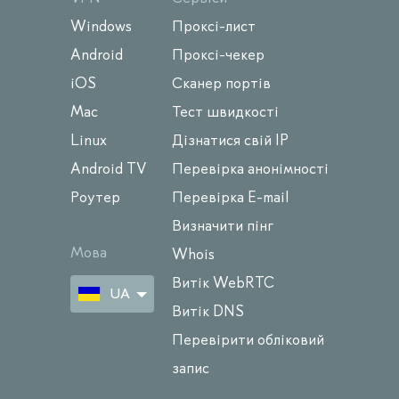
Windows
Проксі-лист
Android
Проксі-чекер
iOS
Сканер портів
Mac
Тест швидкості
Linux
Дізнатися свій IP
Android TV
Перевірка анонімності
Роутер
Перевірка E-mail
Визначити пінг
Мова
Whois
Витік WebRTC
UA
Витік DNS
Перевірити обліковий
запис