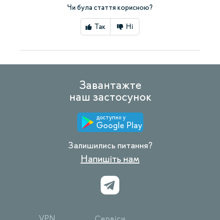
Чи була стаття корисною?
Так
Ні
Завантажте
наш застосунок
доступно у
Google Play
Залишились питання?
Напишіть нам
VPN
Сервіси