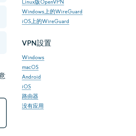
Linux版OpenVPN
Windows上的WireGuard
iOS上的WireGuard
VPN設置
Windows
macOS
注意
Android
iOS
路由器
没有应用