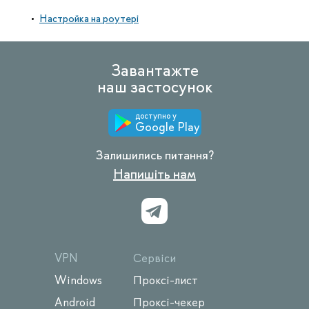
Настройка на роутері
Завантажте
наш застосунок
доступно у
Google Play
Залишились питання?
Напишіть нам
VPN
Сервіси
Windows
Проксі-лист
Android
Проксі-чекер