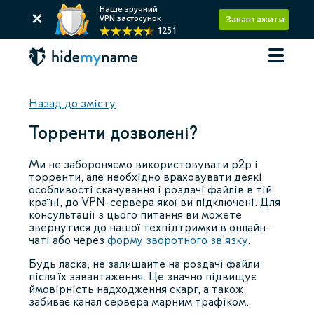
Наше зручний
VPN застосунок
Завантажити
1251
Назад до змісту
Торренти дозволені?
Ми не забороняємо використовувати p2p і
торренти, але необхідно враховувати деякі
особливості скачування і роздачі файлів в тій
країні, до VPN-сервера якої ви підключені. Для
консультації з цього питання ви можете
звернутися до нашої техпідтримки в онлайн-
чаті або через
форму зворотного зв'язку
.
Будь ласка, не залишайте на роздачі файли
після їх завантаження. Це значно підвищує
ймовірність надходження скарг, а також
забиває канал сервера марним трафіком.