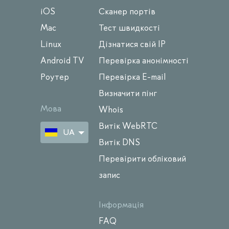
iOS
Сканер портів
Mac
Тест швидкості
Linux
Дізнатися свій IP
Android TV
Перевірка анонімності
Роутер
Перевірка E-mail
Визначити пінг
Мова
Whois
Витік WebRTC
UA
Витік DNS
Перевірити обліковий
запис
Інформація
FAQ