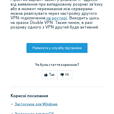
від виявлення при випадковому розриві зв'язку
або в момент перемикання між серверами
можна реалізувати через настройку другого
VPN-підключення
на роутері
. Виходить щось
на зразок Double VPN. Таким чином, в разі
розриву одного з VPN другий буде активний.
Написати у службу підтримки
Чи була стаття корисною?
Так
Ні
Корисні посилання
Застосунок для Windows
Застосунок для macOS