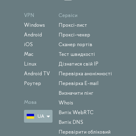
VPN
Сервіси
Windows
Проксі-лист
Android
Проксі-чекер
iOS
Сканер портів
Mac
Тест швидкості
Linux
Дізнатися свій IP
Android TV
Перевірка анонімності
Роутер
Перевірка E-mail
Визначити пінг
Мова
Whois
Витік WebRTC
UA
Витік DNS
Перевірити обліковий