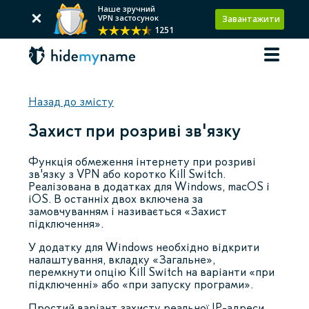
Наше зручний
VPN застосунок
Завантажити
1251
Назад до змісту
Захист при розриві зв'язку
Функція обмеження інтернету при розриві
зв'язку з VPN або коротко Kill Switch.
Реалізована в додатках для Windows, macOS і
iOS. В останніх двох включена за
замовчуванням і називається «Захист
підключення».
У додатку для Windows необхідно відкрити
налаштування, вкладку «Загальне»,
перемкнути опцію Kill Switch на варіанти «при
підключенні» або «при запуску програми».
Простий варіант захисту реальної IP-адреси