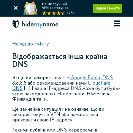
Наше зручний
VPN застосунок
Завантажити
1251
Назад до змісту
Відображається інша країна
DNS
Якщо ви використовуєте
Google Public DNS
8.8.8.8 або рекомендований нами
Cloudflare
DNS
1.1.1.1 ваша IP-адреса DNS може бути будь-
якою закордонною: Нідерланди, Німеччина,
Фінляндія та ін.
Це звичайна ситуація і не означає, що ви
використовуєте VPN або намагаєтеся
приховати свою IP-адресу.
Такими публічними DNS-серверами в