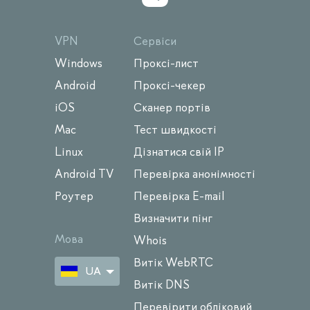
VPN
Сервіси
Windows
Проксі-лист
Android
Проксі-чекер
iOS
Сканер портів
Mac
Тест швидкості
Linux
Дізнатися свій IP
Android TV
Перевірка анонімності
Роутер
Перевірка E-mail
Визначити пінг
Мова
Whois
Витік WebRTC
UA
Витік DNS
Перевірити обліковий