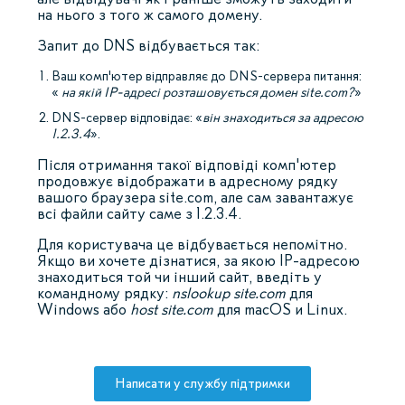
на нього з того ж самого домену.
Запит до DNS відбувається так:
Ваш комп'ютер відправляє до DNS-сервера питання:
«
на якій IP-адресі розташовується домен site.com?
»
DNS-сервер відповідає: «
він знаходиться за адресою
1.2.3.4
».
Після отримання такої відповіді комп'ютер
продовжує відображати в адресному рядку
вашого браузера site.com, але сам завантажує
всі файли сайту саме з 1.2.3.4.
Для користувача це відбувається непомітно.
Якщо ви хочете дізнатися, за якою IP-адресою
знаходиться той чи інший сайт, введіть у
командному рядку:
nslookup site.com
для
Windows або
host site.com
для macOS и Linux.
Написати у службу підтримки