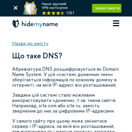
Наше зручний
VPN застосунок
Завантажити
1251
Назад до змісту
Що таке DNS?
Абревіатура DNS розшифровується як Domain
Name System. У цій «системі доменних імен»
зберігається інформація по кожному домену в
інтернеті, на якій IP-адресі він розташований.
Завдяки цій системі стало можливим
використовувати «домени», т.зв. імена сайтів.
Наприклад, site.com або site.ru, замість
звернення до них за цифровими IP-адресами.
У самого сайту при цьому може змінитися
сервер і IP-адреса, на якій він розташований,
але відвідувачі як і раніше зможуть заходити