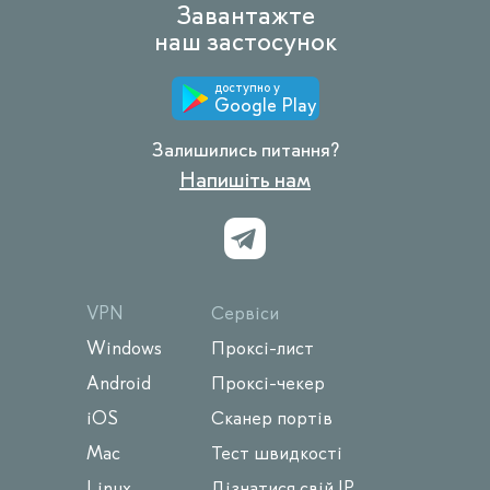
Завантажте
наш застосунок
доступно у
Google Play
Залишились питання?
Напишіть нам
VPN
Сервіси
Windows
Проксі-лист
Android
Проксі-чекер
iOS
Сканер портів
Mac
Тест швидкості
Linux
Дізнатися свій IP