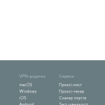
VPN-додатки
Сервіси
macOS
Проксі-лист
Windows
Проксі-чекер
iOS
Сканер портів
Android
Тест швидкості