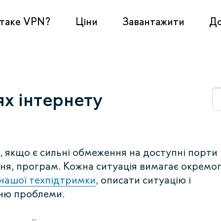
таке VPN?
Ціни
Завантажити
Д
х інтернету
 якщо є сильні обмеження на доступні порти
ня, програм. Кожна ситуація вимагає окремо
 нашої техпідтримки
, описати ситуацію і
ню проблеми.