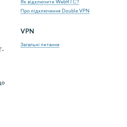
Як відключити WebRTC?
Про підключення Double VPN
VPN
Загальні питання
T-
до