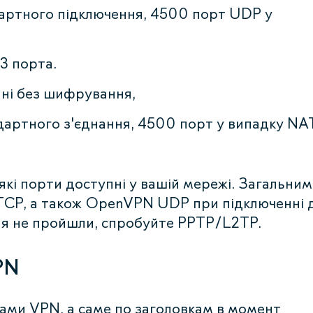
артного підключення, 4500 порт UDP у
3 порта.
нні без шифрування,
дартного з'єднання, 4500 порт у випадку NA
які порти доступні у вашій мережі. Загальним
TCP, а також OpenVPN UDP при підключенні 
ення не пройшли, спробуйте PPTP/L2TP.
PN
ками VPN, а саме по заголовкам в момент