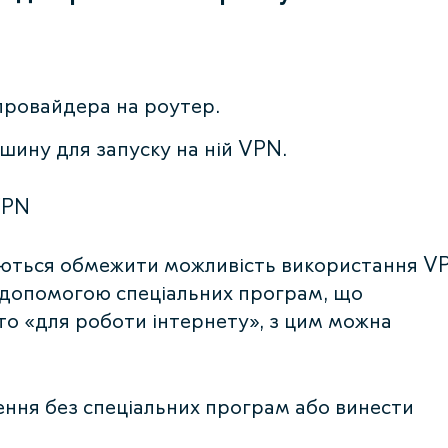
провайдера на роутер.
шину для запуску на ній VPN.
VPN
аються обмежити можливість використання V
а допомогою спеціальних програм, що
о «для роботи інтернету», з цим можна
ння без спеціальних програм або винести