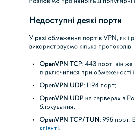
Розповімо про найбільш популярні с
Недоступні деякі порти
У разі обмеження портів VPN, як і 
використовуємо кілька протоколів,
OpenVPN TCP
: 443 порт, він ж
підключитися при обмеженості і
OpenVPN UDP
: 1194 порт;
OpenVPN UDP
на серверах в Рос
блокування.
OpenVPN TCP/TUN
: 995 порт.
клієнті
.