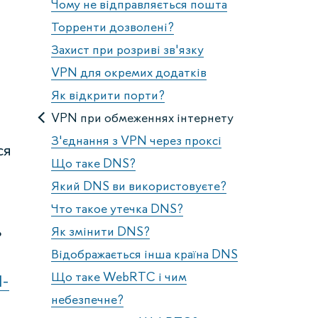
Чому не відправляється пошта
Торренти дозволені?
Захист при розриві зв'язку
VPN для окремих додатків
Як відкрити порти?
VPN при обмеженнях інтернету
З'єднання з VPN через проксі
ся
Що таке DNS?
Який DNS ви використовуєте?
Что такое утечка DNS?
ь
Як змінити DNS?
Відображається інша країна DNS
Що таке WebRTC і чим
d-
небезпечне?