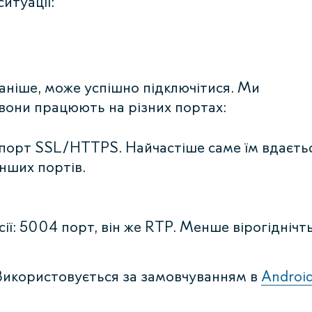
итуації:
раніше, може успішно підключітися. Ми
 вони працюють на різних портах:
е порт SSL/HTTPS. Найчастіше саме їм вдаєть
нших портів.
ії: 5004 порт, він же RTP. Менше вірогіднічт
 Використовується за замовчуванням в
Androi