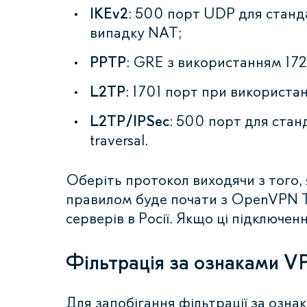
IKEv2
: 500 порт UDP для станд
випадку NAT;
PPTP
: GRE з використанням 172
L2TP
: 1701 порт при використа
L2TP/IPSec
: 500 порт для стан
traversal.
Оберіть протокол виходячи з того, 
правилом буде почати з OpenVPN 
серверів в Росії. Якщо ці підключ
Фільтрація за ознаками V
Для запобігання фільтрації за озна