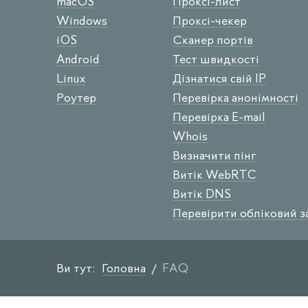
macOS
Проксі-лист
Windows
Проксі-чекер
iOS
Сканер портів
Android
Тест швидкості
Linux
Дізнатися свій IP
Роутер
Перевірка анонімності
Перевірка E-mail
Whois
Визначити пінг
Витік WebRTC
Витік DNS
Перевірити обліковий з
Ви тут:
Головна
FAQ