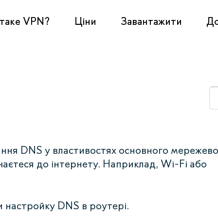
таке VPN?
Ціни
Завантажити
Д
ання DNS у властивостях основного мережев
чаєтеся до інтернету. Наприклад, Wi-Fi або
 настройку DNS в роутері.