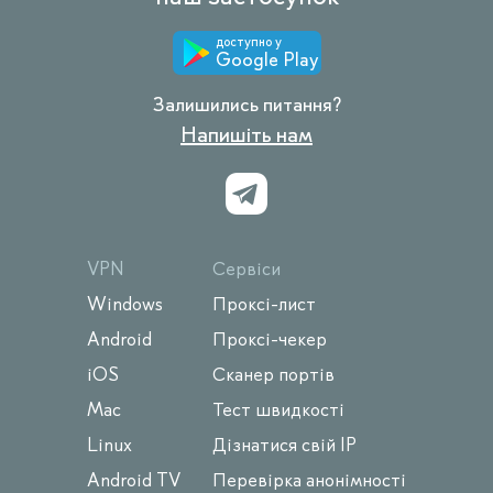
доступно у
Google Play
Залишились питання?
Напишіть нам
VPN
Сервіси
Windows
Проксі-лист
Android
Проксі-чекер
iOS
Сканер портів
Mac
Тест швидкості
Linux
Дізнатися свій IP
Android TV
Перевірка анонімності