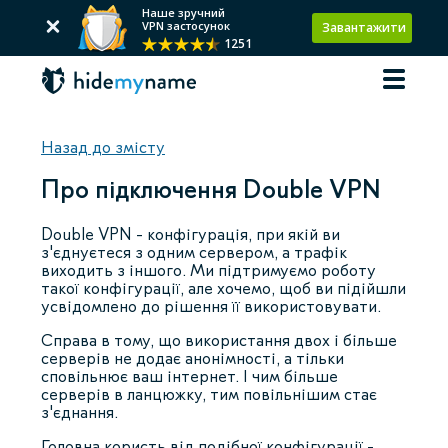
Наше зручний
VPN застосунок
Завантажити
1251
Назад до змісту
Про підключення Double VPN
Double VPN - конфігурація, при якій ви
з'єднуєтеся з одним сервером, а трафік
виходить з іншого. Ми підтримуємо роботу
такої конфігурації, але хочемо, щоб ви підійшли
усвідомлено до рішення її використовувати.
Справа в тому, що використання двох і більше
серверів не додає анонімності, а тільки
сповільнює ваш інтернет. І чим більше
серверів в ланцюжку, тим повільнішим стає
з'єднання.
Головна користь від подібної конфігурації -